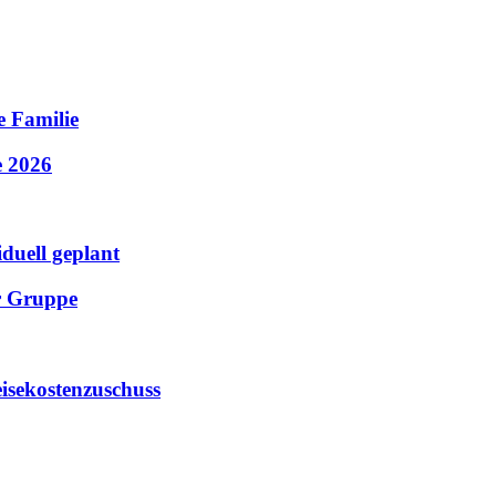
e Familie
e 2026
iduell geplant
er Gruppe
isekostenzuschuss