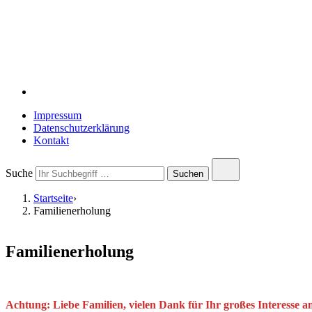
Impressum
Datenschutzerklärung
Kontakt
Close
Suche
Submit
Suchen
search
search
Startseite
›
Familienerholung
Familienerholung
Achtung: Liebe Familien, vielen Dank für Ihr großes Interesse