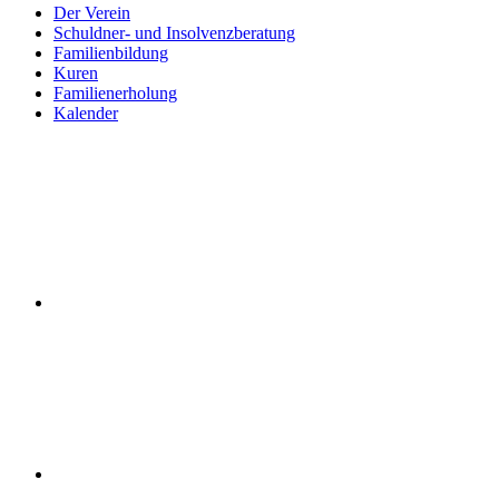
Der Verein
Schuldner- und Insolvenzberatung
Familienbildung
Kuren
Familienerholung
Kalender
Der
Deutsche
Familienverband
LV
Berlin
German
Family
Association
Suche