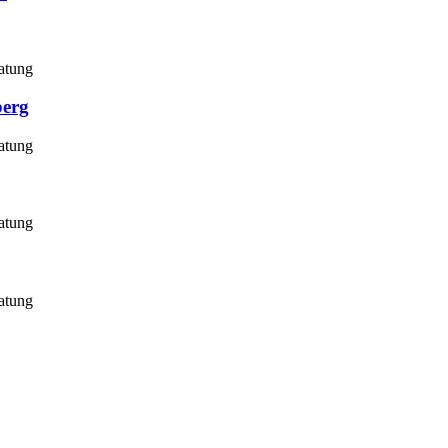
atung
berg
atung
atung
atung