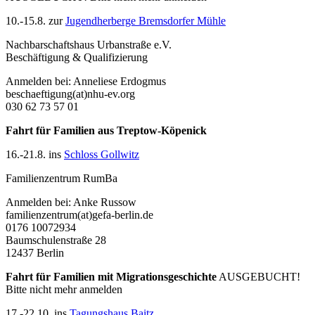
10.-15.8. zur
Jugendherberge Bremsdorfer Mühle
Nachbarschaftshaus Urbanstraße e.V.
Beschäftigung & Qualifizierung
Anmelden bei: Anneliese Erdogmus
beschaeftigung(at)nhu-ev.org
030 62 73 57 01
Fahrt für Familien aus Treptow-Köpenick
16.-21.8. ins
Schloss Gollwitz
Familienzentrum RumBa
Anmelden bei: Anke Russow
familienzentrum(at)gefa-berlin.de
0176 10072934
Baumschulenstraße 28
12437 Berlin
Fahrt für Familien mit Migrationsgeschichte
AUSGEBUCHT!
Bitte nicht mehr anmelden
17.-22.10. ins
Tagungshaus Baitz