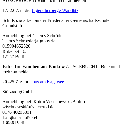
AUSGEBUCHT! Bitte nicht mehr anmelden
17.-22.7. in die
Jugendherberge Wandlitz
Schulsozialarbeit an der Friedenauer Gemeinschaftsschule-
Grundstufe
Anmeldung bei: Theres Schröder
Theres.Schroeder(at)nbhs.de
015904652520
Rubensstr. 63
12157 Berlin
Fahrt für Familien aus Pankow
AUSGEBUCHT! Bitte nicht
mehr anmelden
20.-25.7. zum
Haus am Kagarsee
Stützrad gGmbH
Anmeldung bei: Katrin Wischnewski-Bluhm
wischnewski(at)stuetzrad.de
0176 40205801
Langhansstraße 64
13086 Berlin