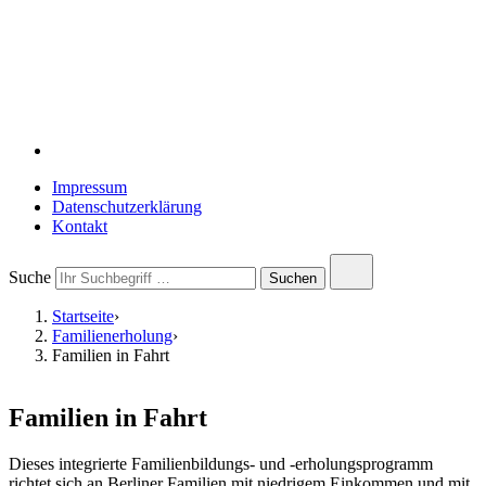
Suche
Impressum
Datenschutzerklärung
Kontakt
Close
Suche
Submit
Suchen
search
search
Startseite
›
Familienerholung
›
Familien in Fahrt
Familien in Fahrt
Dieses integrierte Familienbildungs- und -erholungsprogramm
richtet sich an Berliner Familien mit niedrigem Einkommen und mit