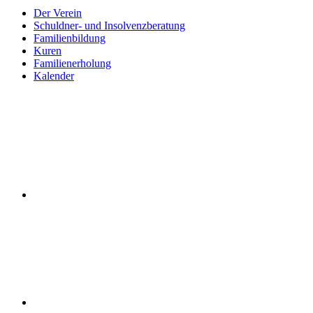
Der Verein
Schuldner- und Insolvenzberatung
Familienbildung
Kuren
Familienerholung
Kalender
Der
Deutsche
Familienverband
LV
Berlin
German
Family
Association