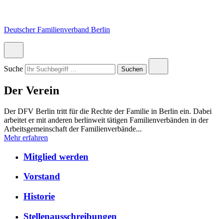
Skip
Skip
Skip
to
to
to
content
navigation
footer
Deutscher Familienverband Berlin
Primary
Menu
Close
Suche
Submit
Suchen
search
search
Der Verein
Der DFV Berlin tritt für die Rechte der Familie in Berlin ein. Dabei
arbeitet er mit anderen berlinweit tätigen Familienverbänden in der
Arbeitsgemeinschaft der Familienverbände...
Mehr erfahren
Mitglied werden
Vorstand
Historie
Stellenausschreibungen