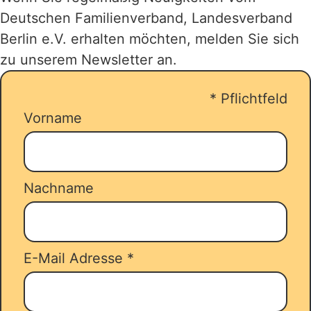
Deutschen Familienverband, Landesverband
Bis zu 14 Übernachtungen, in einer
Berlin e.V. erhalten möchten, melden Sie sich
gemeinnützigen Ferienwohnungen,
zu unserem Newsletter an.
einem Ferienhaus oder Familienzimmer
werden gefördert. Sie
*
Pflichtfeld
reservieren/buchen Ihren Urlaub und
Vorname
stellen parallel dazu ihren Antrag über
unseren
Zuschussrechner
.
Nachname
E-Mail Adresse
*