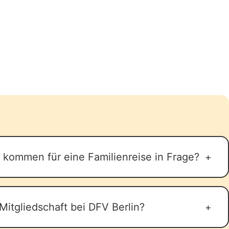
kommen für eine Familienreise in Frage?
eise kommen verschiedene Unterkunftsarten
von den Bedürfnissen und Vorlieben der
Mitgliedschaft bei DFV Berlin?
 hierbei zu beachten, dass es sich um