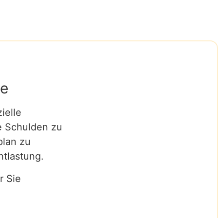
me
ielle
le Schulden zu
plan zu
ntlastung.
r Sie