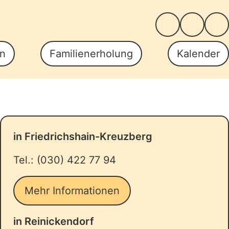
Der Deutsche
German 
Su
n
Familienerholung
Kalender
in Friedrichshain-Kreuzberg
Tel.: (030) 422 77 94
Mehr Informationen
in Reinickendorf