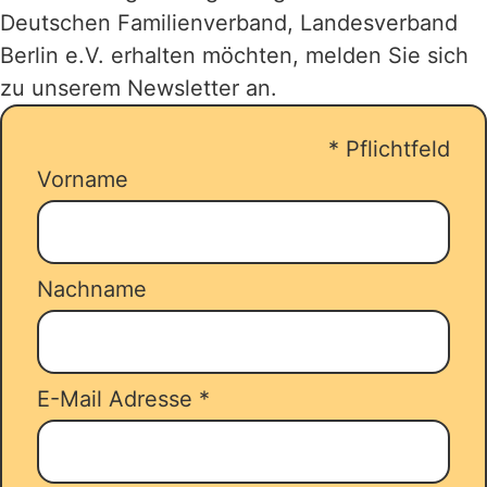
Deutschen Familienverband, Landesverband
Bis zu 14 Übernachtungen, in einer
Berlin e.V. erhalten möchten, melden Sie sich
gemeinnützigen Ferienwohnungen,
zu unserem Newsletter an.
einem Ferienhaus oder Familienzimmer
werden gefördert. Sie
*
Pflichtfeld
reservieren/buchen Ihren Urlaub und
Vorname
stellen parallel dazu ihren Antrag über
unseren
Zuschussrechner
.
Nachname
E-Mail Adresse
*