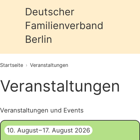
Deutscher
Familienverband
Prim
Berlin
Startseite
›
Veranstaltungen
Veranstaltungen
Veranstaltungen und Events
10. August
–
17. August 2026