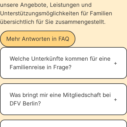
unsere Angebote, Leistungen und
Unterstützungsmöglichkeiten für Familien
übersichtlich für Sie zusammengestellt.
Mehr Antworten in FAQ
Welche Unterkünfte kommen für eine
Familienreise in Frage?
Für eine Familienreise kommen
verschiedene Unterkunftsarten in
Was bringt mir eine Mitgliedschaft bei
Frage, abhängig von den Bedürfnissen
DFV Berlin?
und Vorlieben der Familie. Wichtig ist
hierbei zu beachten, dass es sich um
Der Deutsche Familienverband, LV
gemeinnützige Unterkünfte handelt.