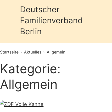
Deutscher
Familienverband
Prim
Berlin
Startseite
›
Aktuelles
›
Allgemein
Kategorie:
Allgemein
Featured image for Raus aus