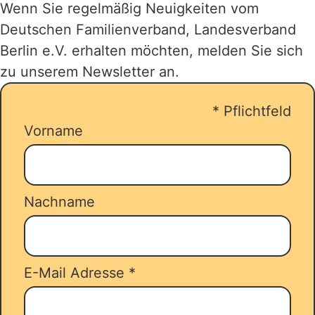
Einmalveranstaltungen.
Wenn Sie regelmäßig Neuigkeiten vom
Deutschen Familienverband, Landesverband
Bis zu 14 Übernachtungen, in einer
Berlin e.V. erhalten möchten, melden Sie sich
gemeinnützigen Ferienwohnungen,
zu unserem Newsletter an.
einem Ferienhaus oder Familienzimmer
werden gefördert. Sie
*
Pflichtfeld
reservieren/buchen Ihren Urlaub und
Vorname
stellen parallel dazu ihren Antrag über
unseren
Zuschussrechner
.
Nachname
E-Mail Adresse
*