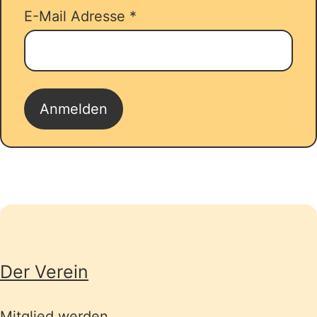
E-Mail Adresse
*
Seitenübersicht
Der Verein
Mitglied werden