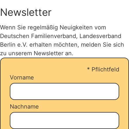
engagieren. Ebenso erhalten Mitglieder
unter
urlaub-mit-der-familie.de
oder
eine Vergünstigung bei
Newsletter
jugendherberge.de
oder
kostenpflichtigen Kursen oder
familienerholungswerk.de
.
Einmalveranstaltungen.
Wenn Sie regelmäßig Neuigkeiten vom
Deutschen Familienverband, Landesverband
Bis zu 14 Übernachtungen, in einer
Berlin e.V. erhalten möchten, melden Sie sich
gemeinnützigen Ferienwohnungen,
zu unserem Newsletter an.
einem Ferienhaus oder Familienzimmer
werden gefördert. Sie
*
Pflichtfeld
reservieren/buchen Ihren Urlaub und
Vorname
stellen parallel dazu ihren Antrag über
unseren
Zuschussrechner
.
Nachname