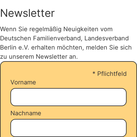
engagieren. Ebenso erhalten Mitglieder
unter
urlaub-mit-der-familie.de
oder
eine Vergünstigung bei
Newsletter
jugendherberge.de
oder
kostenpflichtigen Kursen oder
familienerholungswerk.de
.
Einmalveranstaltungen.
Wenn Sie regelmäßig Neuigkeiten vom
Deutschen Familienverband, Landesverband
Bis zu 14 Übernachtungen, in einer
Berlin e.V. erhalten möchten, melden Sie sich
gemeinnützigen Ferienwohnungen,
zu unserem Newsletter an.
einem Ferienhaus oder Familienzimmer
werden gefördert. Sie
*
Pflichtfeld
reservieren/buchen Ihren Urlaub und
Vorname
stellen parallel dazu ihren Antrag über
unseren
Zuschussrechner
.
Nachname