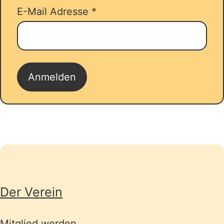
E-Mail Adresse
*
Seitenübersicht
Der Verein
Mitglied werden