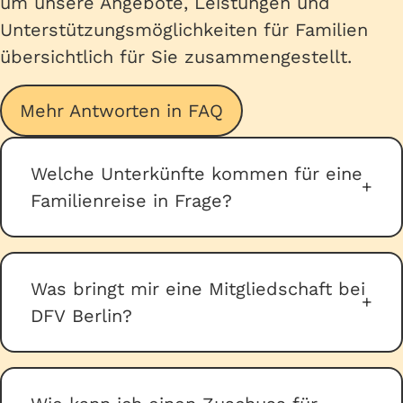
um unsere Angebote, Leistungen und
Unterstützungsmöglichkeiten für Familien
übersichtlich für Sie zusammengestellt.
Mehr Antworten in FAQ
Welche Unterkünfte kommen für eine
Familienreise in Frage?
Für eine Familienreise kommen
verschiedene Unterkunftsarten in
Was bringt mir eine Mitgliedschaft bei
Frage, abhängig von den Bedürfnissen
DFV Berlin?
und Vorlieben der Familie. Wichtig ist
hierbei zu beachten, dass es sich um
Der Deutsche Familienverband, LV
gemeinnützige Unterkünfte handelt.
Berlin e.V. setzt sich für Familien ein