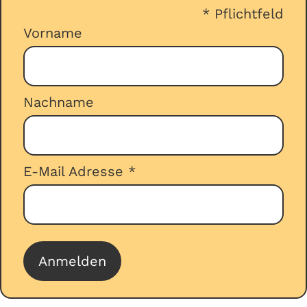
*
Pflichtfeld
reservieren/buchen Ihren Urlaub und
Vorname
stellen parallel dazu ihren Antrag über
unseren
Zuschussrechner
.
Nachname
E-Mail Adresse
*