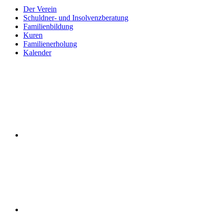
Der Verein
Schuldner- und Insolvenzberatung
Familienbildung
Kuren
Familienerholung
Kalender
Der
Deutsche
Familienverband
LV
Berlin
German
Family
Association