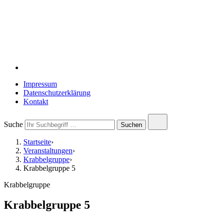
Suche
Impressum
Datenschutzerklärung
Kontakt
Close
Suche
Submit
Suchen
search
search
Startseite
›
Veranstaltungen
›
Krabbelgruppe
›
Krabbelgruppe 5
Krabbelgruppe
Krabbelgruppe 5