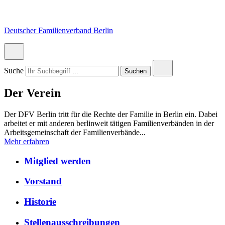
Skip
Skip
Skip
to
to
to
content
navigation
footer
Deutscher Familienverband Berlin
Primary
Menu
Close
Suche
Submit
Suchen
search
search
Der Verein
Der DFV Berlin tritt für die Rechte der Familie in Berlin ein. Dabei
arbeitet er mit anderen berlinweit tätigen Familienverbänden in der
Arbeitsgemeinschaft der Familienverbände...
Mehr erfahren
Mitglied werden
Vorstand
Historie
Stellenausschreibungen