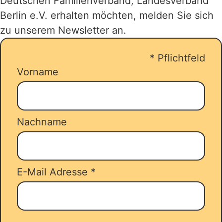
Deutschen Familienverband, Landesverband
Bis zu 14 Übernachtungen, in einer
Berlin e.V. erhalten möchten, melden Sie sich
gemeinnützigen Ferienwohnungen,
zu unserem Newsletter an.
einem Ferienhaus oder Familienzimmer
werden gefördert. Sie
*
Pflichtfeld
reservieren/buchen Ihren Urlaub und
Vorname
stellen parallel dazu ihren Antrag über
unseren
Zuschussrechner
.
Nachname
E-Mail Adresse
*