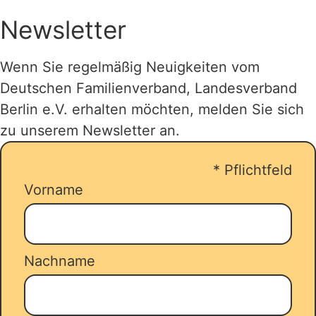
engagieren. Ebenso erhalten Mitglieder
unter
urlaub-mit-der-familie.de
oder
eine Vergünstigung bei
Newsletter
jugendherberge.de
oder
kostenpflichtigen Kursen oder
familienerholungswerk.de
.
Einmalveranstaltungen.
Wenn Sie regelmäßig Neuigkeiten vom
Deutschen Familienverband, Landesverband
Bis zu 14 Übernachtungen, in einer
Berlin e.V. erhalten möchten, melden Sie sich
gemeinnützigen Ferienwohnungen,
zu unserem Newsletter an.
einem Ferienhaus oder Familienzimmer
werden gefördert. Sie
*
Pflichtfeld
reservieren/buchen Ihren Urlaub und
Vorname
stellen parallel dazu ihren Antrag über
unseren
Zuschussrechner
.
Nachname