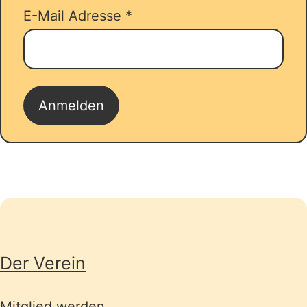
E-Mail Adresse
*
Seitenübersicht
Der Verein
Mitglied werden