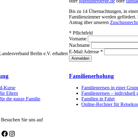
oder
jugendherberge.de
oder
famil
Bis zu 14 Übernachtungen, in ein
Familienzimmer werden gefördert. S
Antrag über unseren
Zuschussrechn
*
Pflichtfeld
Vorname
Nachname
E-Mail Adresse
*
andesverband Berlin e.V. erhalten
dung
Familienerholung
nd-Kurse
Familienreisen in einer Grup
ür Eltern
Familienreisen – individuell 
ür die ganze Familie
Familien in Fahrt
Online-Rechner für Reiseko
Besuchen Sie uns auf
Facebook
Instagram