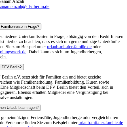
Sanam Anzali
sanam.anzali@dfv-berlin.de
Familienreise in Frage?
schiedene Unterkunftsarten in Frage, abhängig von den Bedürfnissen
ist hierbei zu beachten, dass es sich um gemeinnützige Unterkünfte
den Sie zum Beispiel unter
urlaub-mit-der-familie.de
oder
holungswerk.de
. Dabei kann es sich um Jugendherbergen,
eln.
ei DFV Berlin?
rlin e.V. setzt sich für Familien ein und bietet gezielte
reichen wie Familienerholung, Familienbildung, Kuren sowie
Eine Mitgliedschaft beim DFV Berlin bietet den Vorteil, sich in
agieren. Ebenso erhalten Mitglieder eine Vergünstigung bei
alveranstaltungen.
inen Urlaub beantragen?
r gemeinnützigen Ferienstätte, Jugendherberge oder vergleichbaren
de Ferienorte finden Sie zum Beispiel unter
urlaub-mit-der-familie.de