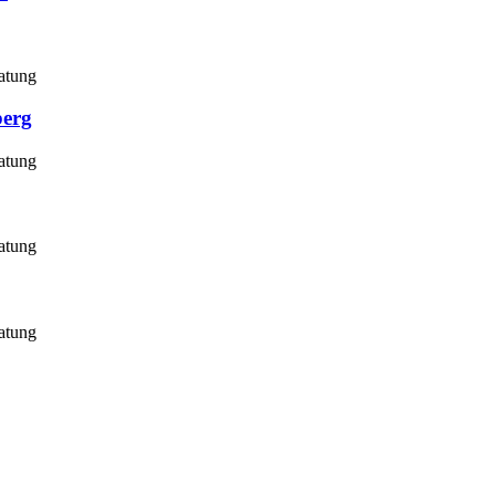
atung
berg
atung
atung
atung