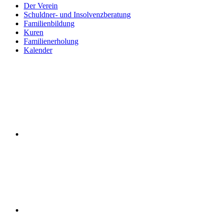
Der Verein
Schuldner- und Insolvenzberatung
Familienbildung
Kuren
Familienerholung
Kalender
Der
Deutsche
Familienverband
LV
Berlin
German
Family
Association
Suche