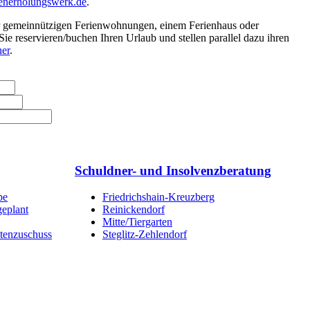
ienerholungswerk.de
.
er gemeinnützigen Ferienwohnungen, einem Ferienhaus oder
ie reservieren/buchen Ihren Urlaub und stellen parallel dazu ihren
er
.
Schuldner- und Insolvenzberatung
pe
Friedrichshain-Kreuzberg
geplant
Reinickendorf
Mitte/Tiergarten
stenzuschuss
Steglitz-Zehlendorf