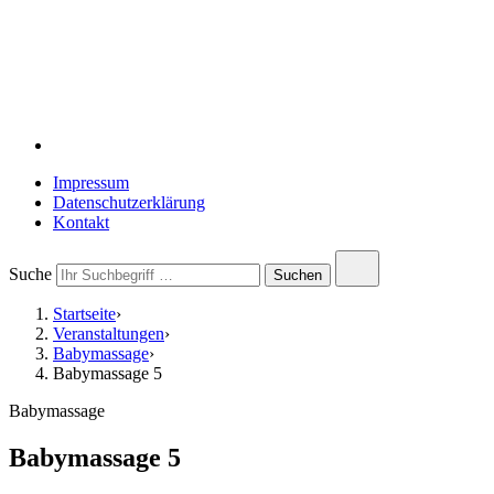
Impressum
Datenschutzerklärung
Kontakt
Close
Suche
Submit
Suchen
search
search
Startseite
›
Veranstaltungen
›
Babymassage
›
Babymassage 5
Babymassage
Babymassage 5