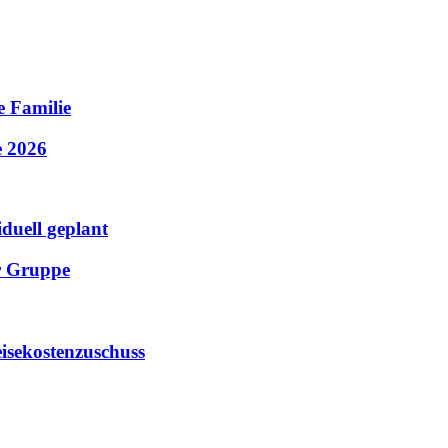
e Familie
e 2026
iduell geplant
er Gruppe
isekostenzuschuss